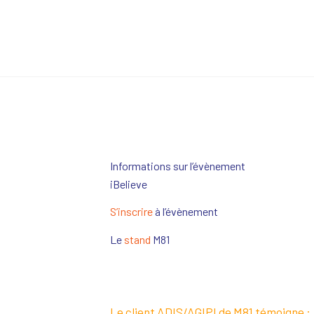
Informations sur l’évènement
iBelieve
S’inscrire
à l’évènement
Le
stand
M81
Le client ADIS/AGIPI de M81 témoigne :