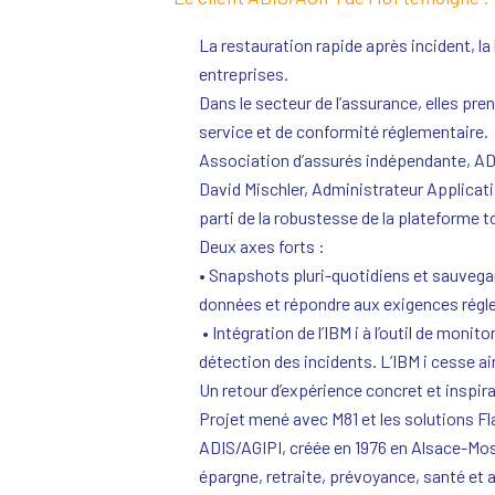
La restauration rapide après incident, la
entreprises.
Dans le secteur de l’assurance, elles pr
service et de conformité réglementaire.
Association d’assurés indépendante, ADI
David Mischler, Administrateur Applicatif
parti de la robustesse de la plateforme 
Deux axes forts :
• Snapshots pluri-quotidiens et sauvegard
données et répondre aux exigences régl
• Intégration de l’IBM i à l’outil de monito
détection des incidents. L’IBM i cesse ai
Un retour d’expérience concret et inspiran
Projet mené avec M81 et les solutions Flas
ADIS/AGIPI, créée en 1976 en Alsace-Mos
épargne, retraite, prévoyance, santé et