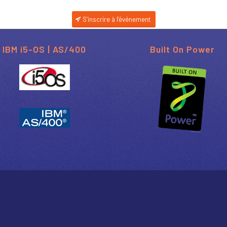
S‘inscrire à l’événement
IBM i5-OS | AS/400
Built On Power