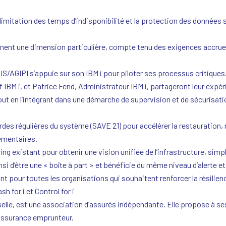
 limitation des temps d’indisponibilité et la protection des données 
ennent une dimension particulière, compte tenu des exigences accrue
S/AGIPI s’appuie sur son IBM i pour piloter ses processus critiques
 IBM i, et Patrice Fend, Administrateur IBM i, partageront leur expé
tout en l’intégrant dans une démarche de supervision et de sécurisati
es régulières du système (SAVE 21) pour accélérer la restauration, ré
ementaires.
ring existant pour obtenir une vision unifiée de l’infrastructure, simpli
nsi d’être une « boîte à part » et bénéficie du même niveau d’alerte e
t pour toutes les organisations qui souhaitent renforcer la résilience
h for i et Control for i
elle, est une association d’assurés indépendante. Elle propose à s
 assurance emprunteur.