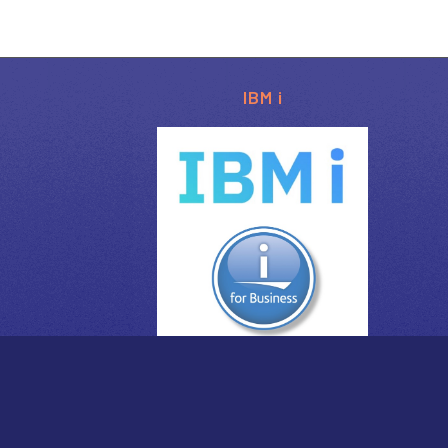
IBM i
© Copyright - M81|
XL NET
2015