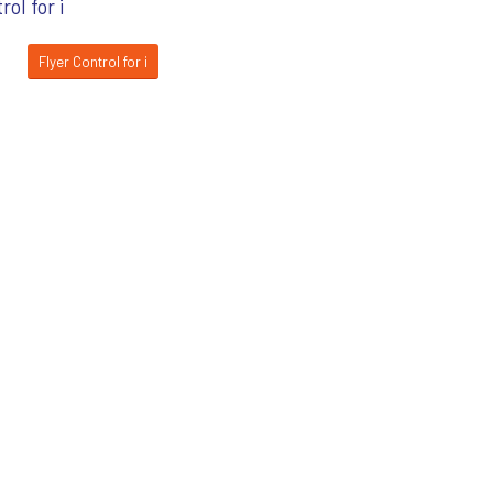
rol for i
Flyer Control for i