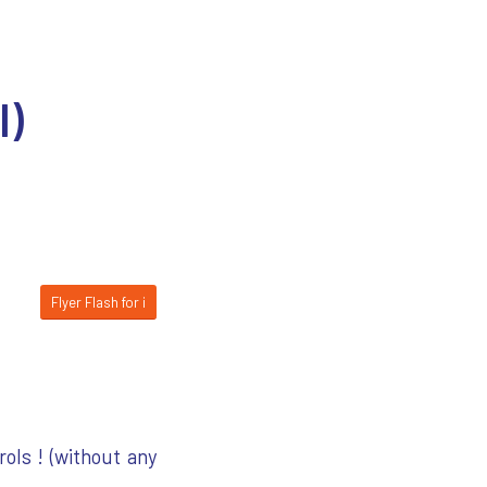
l)
Flyer Flash for i
ols ! (without any