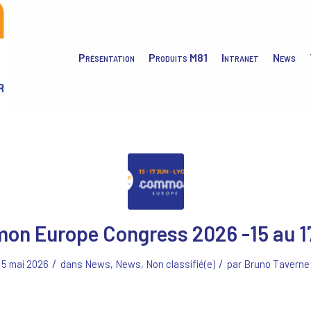
Présentation
Produits M81
Intranet
News
n Europe Congress 2026 -15 au 1
/
/
5 mai 2026
dans
News
,
News
,
Non classifié(e)
par
Bruno Taverne