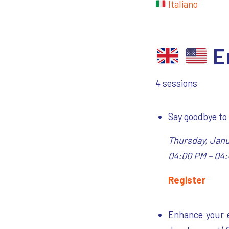
Italiano
En
4 sessions
Say goodbye to
Thursday, Janu
04:00 PM – 04:
Register
Enhance your e