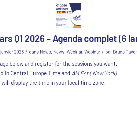
rs Q1 2026 – Agenda complet (6 l
/
/
 janvier 2026
dans
News
,
News
,
Webinar
,
Webinar
par
Bruno Tave
ge below and register for the sessions you want.
ed in Central Europe Time and
AM Est ( New York)
will display the time in your local time zone.