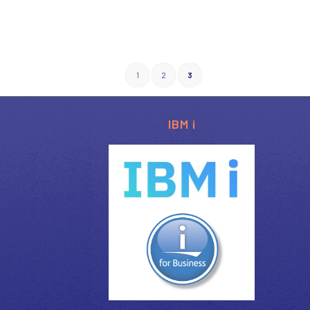
1
2
3
IBM i