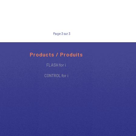
Page 3 sur 3
Products / Produits
FLASH for i
CONTROL for i