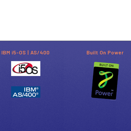
IBM i5-OS | AS/400
Built On Power